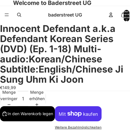
Welcome to Baderstreet UG
Artikel
baderstreet UG
Warenk
insgesa
0
Innocent Defendant a.k.a
Bild
Bild
Bild
Bild
Bild
im
im
im
im
im
Defendant Korean Series
Vollbildmodus
Vollbildmodus
Vollbildmodus
Vollbildmodus
Vollbildmodus
öffnen
öffnen
öffnen
öffnen
öffnen
(DVD) (Ep. 1-18) Multi-
audio:Korean/Chinese
Subtitle:English/Chinese Ji
Sung Uhm Ki Joon
€149,99
Menge
Menge
verringern
erhöhen
In den Warenkorb legen
Weitere Bezahlmöglichkeiten